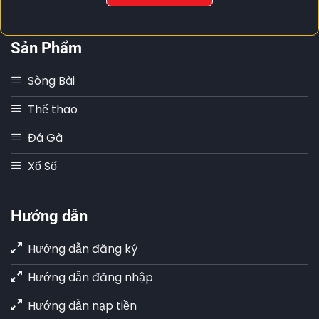
Gói chào mừng dành riêng cho tài khoản lần
đầu nạp tiền. Có thể bao gồm thưởng lên đến
Sản Phẩm
300 hoặc nhiều lượt quay miễn phí.
Sòng Bài
Khuyến mãi nạp lại
Khách hàng thân thiết còn được tăng phần
Thể thao
thưởng mỗi lần nạp tiếp theo. Tỷ lệ thưởng thay
Đá Gà
đổi theo từng ngày hoặc dịp đặc biệt.
Xổ Số
Chương trình VIP
Thành viên VIP được hưởng quyền lợi như: hoàn
Hướng dẫn
tiền cao hơn, lệnh rút xử lý ưu tiên, quà sinh
nhật,…
Hướng dẫn đăng ký
Hạng VIP
Hoàn tiền
Ưu đãi rút tiền
Hướng dẫn đăng nhập
VIP 1
1%
24h xử lý ưu tiên
Hướng dẫn nạp tiền