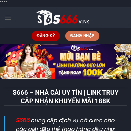
Bỏ
"
" "
"
qua
nội
dung
ĐĂNG KÝ
ĐĂNG NHẬP
S666 – NHÀ CÁI UY TÍN | LINK TRUY
CẬP NHẬN KHUYẾN MÃI 188K
S666
cung cấp dịch vụ cá cược cho
các giải đấu thể thao hàng đầu như