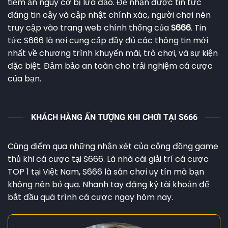
tiềm ẩn nguy cơ bị lừa đảo. Để nhận được tin tức
trí rất hợp lý. Các danh mục trò chơi được sắp
đáng tin cậy và cập nhật chính xác, người chơi nên
xếp thuận tiện cho dân chơi thao tác cực
truy cập vào trang web chính thống của
S666
. Tin
nhanh và dễ dàng chọn lựa.
tức S666 là nơi cung cấp đầy đủ các thông tin mới
nhất về chương trình khuyến mãi, trò chơi, và sự kiện
đặc biệt. Đảm bảo an toàn cho trải nghiệm cá cược
của bạn.
KHÁCH HÀNG ẤN TƯỢNG KHI CHƠI TẠI S666
Cùng điểm qua những nhận xét của cộng đồng game
thủ khi cá cược tại S666. Là nhà cái giải trí cá cược
Tốc độ xử lý game
TOP 1 tại Việt Nam, S666 là sân chơi uy tín mà bạn
Từng ván bài, từng cú lăn xúc xắc hay sự kiện
không nên bỏ qua. Nhanh tay đăng ký tài khoản để
thể thao đều được tải cực nhanh. S666 sử dụng
bắt đầu quá trình cá cược ngay hôm nay.
máy chủ mạnh, đảm bảo không bị giật lag, đặc
biệt trong những khung giờ cao điểm.