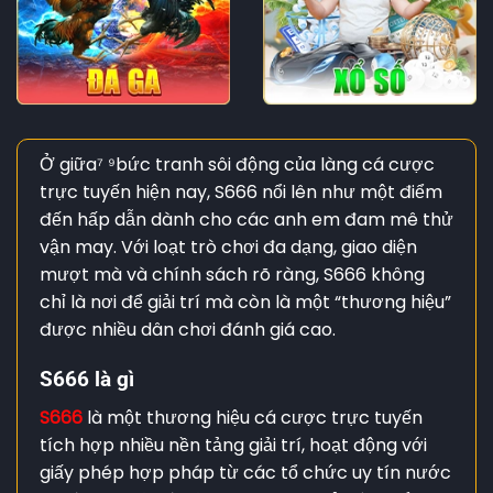
Ở giữa
⁷ ⁹
bức tranh sôi động của làng cá cược
trực tuyến hiện nay, S666 nổi lên như một điểm
đến hấp dẫn dành cho các anh em đam mê thử
vận may. Với loạt trò chơi đa dạng, giao diện
mượt mà và chính sách rõ ràng, S666 không
chỉ là nơi để giải trí mà còn là một “thương hiệu”
được nhiều dân chơi đánh giá cao.
S666 là gì
S666
là một thương hiệu cá cược trực tuyến
tích hợp nhiều nền tảng giải trí, hoạt động với
giấy phép hợp pháp từ các tổ chức uy tín nước