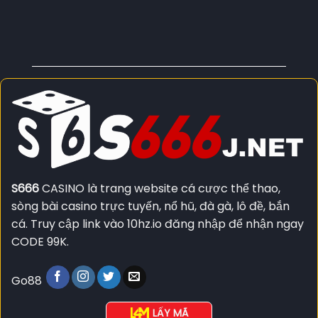
Lưu ý khi giao dịch
Anh em nên dùng đúng tên tài khoản ngân
hàng trùng với tên đăng ký để tránh tình trạng
bị chậm hoặc từ chối giao dịch.
Phí giao
Hình thức
Thời gian xử lý
dịch
Internet
5-30 phút
Miễn phí
Banking
S666
CASINO là trang website cá cược thể thao,
Gần như ngay lập
Ví điện tử
Miễn phí
tức
sòng bài casino trực tuyến, nổ hũ, đà gà, lô đề, bắn
cá. Truy cập link vào 10hz.io đăng nhập để nhận ngay
Ưu đãi và khuyến mãi
CODE 99K.
Dân chơi nào cũng hào hứng khi có bonus. Ở
S666, khuyến mãi thường xuyên và “có tâm”.
Go88
Thưởng thành viên mới
LẤY MÃ