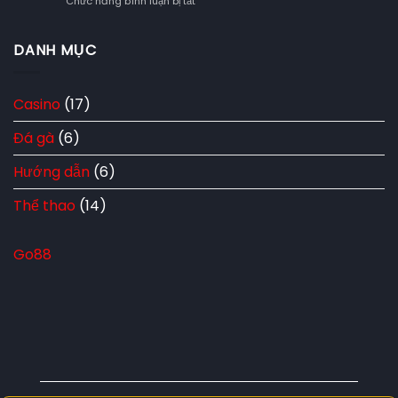
ở
Chức năng bình luận bị tắt
cập
đến
Đại
thế
Z
lý
giới
cho
S666
DANH MỤC
giải
dân
–
trí
chơi
Cơ
đỉnh
hội
cao
Casino
(17)
vàng
cho
Đá gà
(6)
dân
chơi
bản
Hướng dẫn
(6)
lĩnh
Thể thao
(14)
Go88