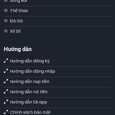
Sòng Bài
Thể thao
Đá Gà
Xổ Số
Hướng dẫn
Hướng dẫn đăng ký
Hướng dẫn đăng nhập
Hướng dẫn nạp tiền
Hướng dẫn rút tiền
Hướng dẫn tải app
Chính sách bảo mật