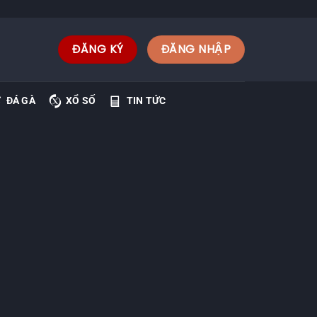
ĐĂNG KÝ
ĐĂNG NHẬP
ĐÁ GÀ
XỔ SỐ
TIN TỨC