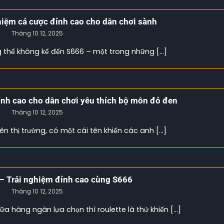
ghiệm cá cược đỉnh cao cho dân chơi sành
Tháng 10 12, 2025
g thể không kể đến S666 – một trong những [...]
ỉnh cao cho dân chơi yêu thích bộ môn đỏ đen
Tháng 10 12, 2025
 thị trường, có một cái tên khiến các anh [...]
– Trải nghiệm đỉnh cao cùng S666
Tháng 10 12, 2025
ữa hàng ngàn lựa chọn thì roulette là thứ khiến [...]