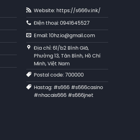
Website: https://s666v.ink/
Điện thoại: 0941645527
Email: 10hz.io@gmail.com
Địa chỉ: 61/b2 Bình Giã,
Phường 13, Tân Bình, Hồ Chí
Minh, Việt Nam
Postal code: 700000
Hastag: #s666 #s666casino
#nhacais666 #s666jnet