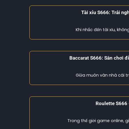
Tài xỉu S666: Trải n
Khi nhắc đến tài xỉu, khôn
Baccarat S666: Sân chơi đ
Giữa muôn vàn nhà cái trên
Roulette S666 
Trong thế giới game online, gi