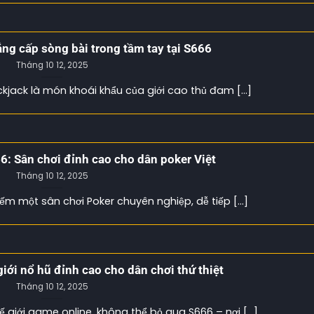
ng cấp sòng bài trong tầm tay tại S666
Tháng 10 12, 2025
kjack là món khoái khẩu của giới cao thủ đam [...]
: Sân chơi đỉnh cao cho dân poker Việt
Tháng 10 12, 2025
m một sân chơi Poker chuyên nghiệp, dễ tiếp [...]
iới nổ hũ đỉnh cao cho dân chơi thứ thiệt
Tháng 10 12, 2025
giới game online, không thể bỏ qua S666 – nơi [...]