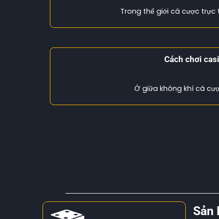
Trong thế giới cá cược trực 
Cách chơi cas
Ở giữa không khí cá cược
Sản