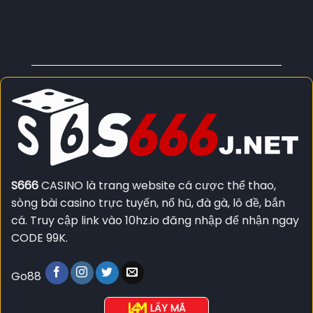
Lưu ý khi giao dịch
Anh em nên dùng đúng tên tài khoản ngân
hàng trùng với tên đăng ký để tránh tình trạng
bị chậm hoặc từ chối giao dịch.
Phí giao
Hình thức
Thời gian xử lý
dịch
Internet
5-30 phút
Miễn phí
Banking
S666
CASINO là trang website cá cược thể thao,
Gần như ngay lập
Ví điện tử
Miễn phí
tức
sòng bài casino trực tuyến, nổ hũ, đà gà, lô đề, bắn
cá. Truy cập link vào 10hz.io đăng nhập để nhận ngay
Ưu đãi và khuyến mãi
CODE 99K.
Dân chơi nào cũng hào hứng khi có bonus. Ở
S666, khuyến mãi thường xuyên và “có tâm”.
Go88
Thưởng thành viên mới
LẤY MÃ