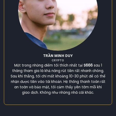
Mô tả: Tài khoản người dùng mới tạo
Nạp và rút tiền S666
Giao dịch tài chính tại S666 tiện lợi và uy tín. Tốc
độ siêu nhanh, hỗ trợ đa nền tảng ngân hàng và
ví điện tử.
Các hình thức nạp tiền
TRẦN MINH DUY
Ngân hàng nội địa (Internet Banking)
CRYPTO
Một trong những điểm tôi thích nhất tại
S666
sau 1
Ví điện tử Momo, ZaloPay
tháng tham gia là khả năng rút tiền rất nhanh chóng.
Sau khi thắng, tôi chỉ mất khoảng 10-30 phút để có thể
Thẻ cào điện thoại
nhận được tiền vào tài khoản. Hệ thống thanh toán rất
an toàn và bảo mật, tôi cảm thấy yên tâm mỗi khi
Rút tiền an toàn
giao dịch. Không như những nhà cái khác.
Hệ thống xử lý rút tiền tự động, hạn chế tối đa lỗi
kỹ thuật. Thời gian nhận trong vòng vài phút
đến 24h tùy hình thức.