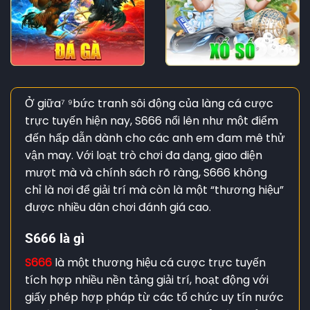
Ở giữa
⁷ ⁹
bức tranh sôi động của làng cá cược
trực tuyến hiện nay, S666 nổi lên như một điểm
đến hấp dẫn dành cho các anh em đam mê thử
vận may. Với loạt trò chơi đa dạng, giao diện
mượt mà và chính sách rõ ràng, S666 không
chỉ là nơi để giải trí mà còn là một “thương hiệu”
được nhiều dân chơi đánh giá cao.
S666 là gì
S666
là một thương hiệu cá cược trực tuyến
tích hợp nhiều nền tảng giải trí, hoạt động với
giấy phép hợp pháp từ các tổ chức uy tín nước