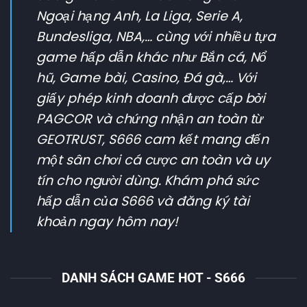
Ngoại hạng Anh, La Liga, Serie A,
Bundesliga, NBA,… cùng với nhiều tựa
game hấp dẫn khác như Bắn cá, Nổ
hũ, Game bài, Casino, Đá gà,… Với
giấy phép kinh doanh được cấp bởi
PAGCOR và chứng nhận an toàn từ
GEOTRUST, S666 cam kết mang đến
một sân chơi cá cược an toàn và uy
tín cho người dùng. Khám phá sức
hấp dẫn của S666 và đăng ký tài
khoản ngay hôm nay!
DANH SÁCH GAME HOT - S666