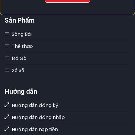
Gói chào mừng dành riêng cho tài khoản lần
đầu nạp tiền. Có thể bao gồm thưởng lên đến
Sản Phẩm
300 hoặc nhiều lượt quay miễn phí.
Sòng Bài
Khuyến mãi nạp lại
Khách hàng thân thiết còn được tăng phần
Thể thao
thưởng mỗi lần nạp tiếp theo. Tỷ lệ thưởng thay
Đá Gà
đổi theo từng ngày hoặc dịp đặc biệt.
Xổ Số
Chương trình VIP
Thành viên VIP được hưởng quyền lợi như: hoàn
Hướng dẫn
tiền cao hơn, lệnh rút xử lý ưu tiên, quà sinh
nhật,…
Hướng dẫn đăng ký
Hạng VIP
Hoàn tiền
Ưu đãi rút tiền
Hướng dẫn đăng nhập
VIP 1
1%
24h xử lý ưu tiên
Hướng dẫn nạp tiền