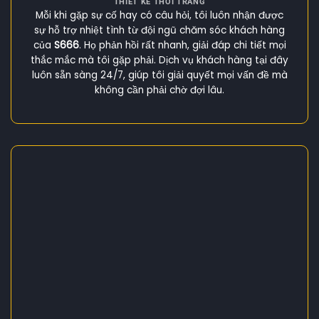
quần vợt đến cầu lông. Nhiều giải đấu lớn nhỏ
THIẾT KẾ THỜI TRANG
Mỗi khi gặp sự cố hay có câu hỏi, tôi luôn nhận được
đều có mặt của S666. Anh em yêu Premier
sự hỗ trợ nhiệt tình từ đội ngũ chăm sóc khách hàng
League, Champions League hay World Cup đều
của
S666
. Họ phản hồi rất nhanh, giải đáp chi tiết mọi
thoả mãn.
thắc mắc mà tôi gặp phải. Dịch vụ khách hàng tại đây
luôn sẵn sàng 24/7, giúp tôi giải quyết mọi vấn đề mà
không cần phải chờ đợi lâu.
Slot game và bắn cá
Slot đủ từ cổ điển đến hiện đại. Hình ảnh sắc nét,
hiệu ứng hấp dẫn. Game bắn cá cũng cực kỳ ăn
khách, dễ gây nghiện với lối chơi đơn giản nhưng
thú vị cao.
Slot Popular
Lượt chơi mỗi ngày
Phoenix Rise
12000+
Golden Treasure
9500+
Dragon Reel
11000+
Hướng dẫn đăng ký S666